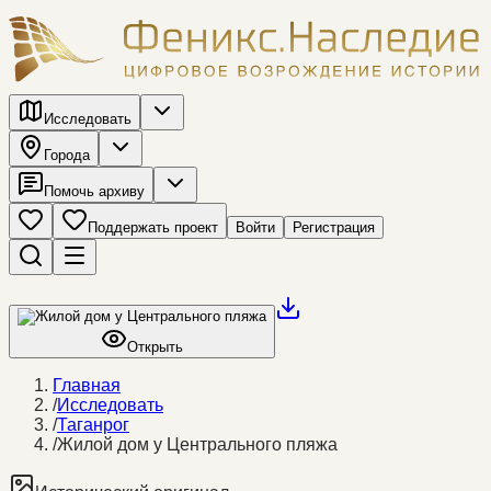
Исследовать
Города
Помочь архиву
Поддержать проект
Войти
Регистрация
Открыть
Главная
/
Исследовать
/
Таганрог
/
Жилой дом у Центрального пляжа