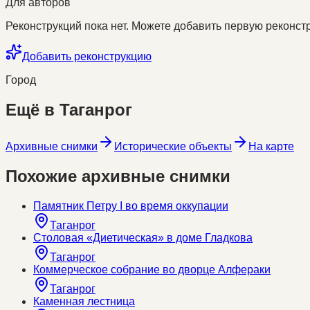
Для авторов
Реконструкций пока нет. Можете добавить первую реконстр
Добавить реконструкцию
Город
Ещё в
Таганрог
Архивные снимки
Исторические объекты
На карте
Похожие архивные снимки
Памятник Петру I во время оккупации
Таганрог
Столовая «Диетическая» в доме Гладкова
Таганрог
Коммерческое собрание во дворце Алфераки
Таганрог
Каменная лестница