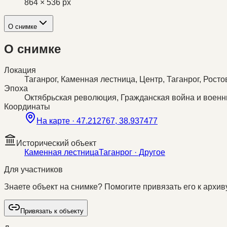
864 × 536 px
О снимке
О снимке
Локация
Таганрог, Каменная лестница, Центр, Таганрог, Рост
Эпоха
Октябрьская революция, Гражданская война и воен
Координаты
На карте ·
47.212767, 38.937477
Исторический объект
Каменная лестница
Таганрог
· Другое
Для участников
Знаете объект на снимке? Помогите привязать его к архиву
Привязать к объекту