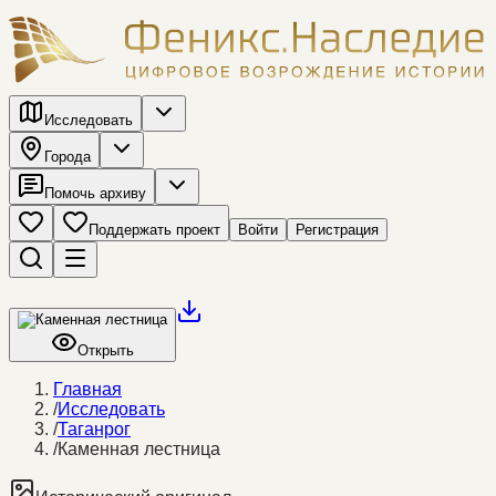
Исследовать
Города
Помочь архиву
Поддержать проект
Войти
Регистрация
Открыть
Главная
/
Исследовать
/
Таганрог
/
Каменная лестница