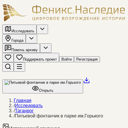
Исследовать
Города
Помочь архиву
Поддержать проект
Войти
Регистрация
Открыть
Главная
/
Исследовать
/
Таганрог
/
Питьевой фонтанчик в парке им.Горького