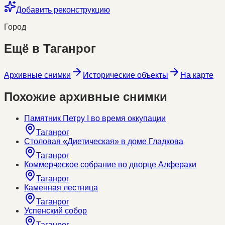
Добавить реконструкцию
Город
Ещё в
Таганрог
Архивные снимки
Исторические объекты
На карте
Похожие архивные снимки
Памятник Петру I во время оккупации
Таганрог
Столовая «Диетическая» в доме Гладкова
Таганрог
Коммерческое собрание во дворце Алфераки
Таганрог
Каменная лестница
Таганрог
Успенский собор
Таганрог