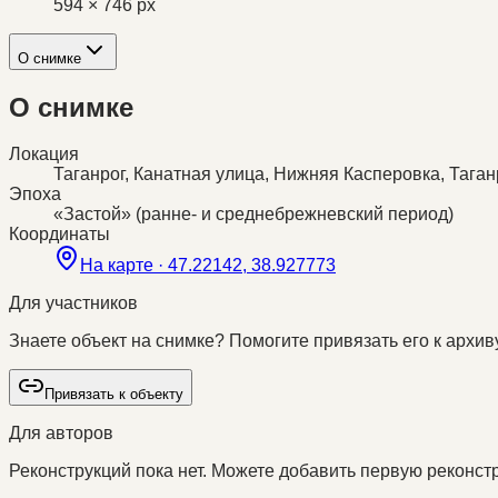
594 × 746 px
О снимке
О снимке
Локация
Таганрог, Канатная улица, Нижняя Касперовка, Таганр
Эпоха
«Застой» (ранне- и среднебрежневский период)
Координаты
На карте ·
47.22142, 38.927773
Для участников
Знаете объект на снимке? Помогите привязать его к архиву
Привязать к объекту
Для авторов
Реконструкций пока нет. Можете добавить первую реконстр