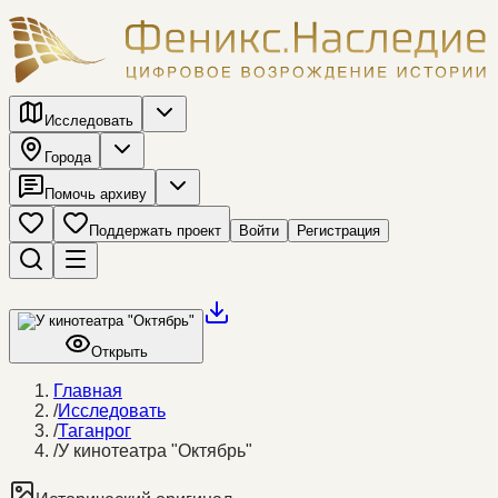
Исследовать
Города
Помочь архиву
Поддержать проект
Войти
Регистрация
Открыть
Главная
/
Исследовать
/
Таганрог
/
У кинотеатра "Октябрь"