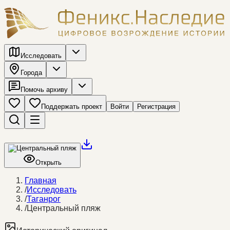
Исследовать
Города
Помочь архиву
Поддержать проект
Войти
Регистрация
Открыть
Главная
/
Исследовать
/
Таганрог
/
Центральный пляж