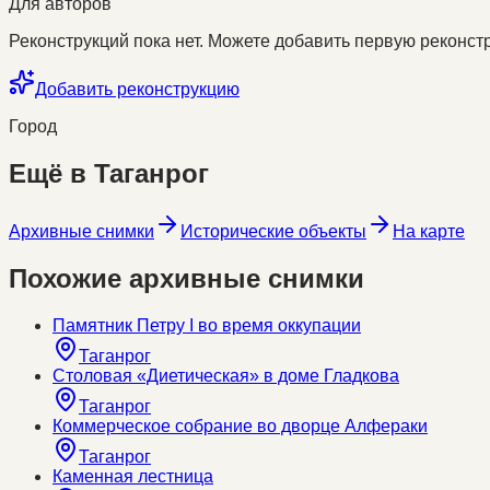
Для авторов
Реконструкций пока нет. Можете добавить первую реконстр
Добавить реконструкцию
Город
Ещё в
Таганрог
Архивные снимки
Исторические объекты
На карте
Похожие архивные снимки
Памятник Петру I во время оккупации
Таганрог
Столовая «Диетическая» в доме Гладкова
Таганрог
Коммерческое собрание во дворце Алфераки
Таганрог
Каменная лестница