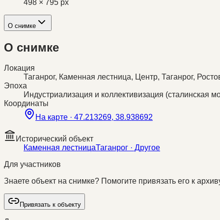
498 × 795 px
О снимке
О снимке
Локация
Таганрог, Каменная лестница, Центр, Таганрог, Рост
Эпоха
Индустриализация и коллективизация (сталинская м
Координаты
На карте ·
47.213269, 38.938692
Исторический объект
Каменная лестница
Таганрог
· Другое
Для участников
Знаете объект на снимке? Помогите привязать его к архиву
Привязать к объекту