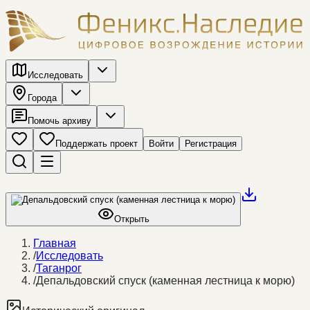
Исследовать
Города
Помочь архиву
Поддержать проект
Войти
Регистрация
Открыть
Главная
/
Исследовать
/
Таганрог
/
Депальдовский спуск (каменная лестница к морю)