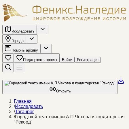
Исследовать
Города
Помочь архиву
Поддержать проект
Войти
Регистрация
Открыть
Главная
/
Исследовать
/
Таганрог
/
Городской театр имени А.П.Чехова и кондитерская
"Рекорд"