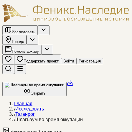
Исследовать
Города
Помочь архиву
Поддержать проект
Войти
Регистрация
Открыть
Главная
/
Исследовать
/
Таганрог
/
Шлагбаум во время оккупации