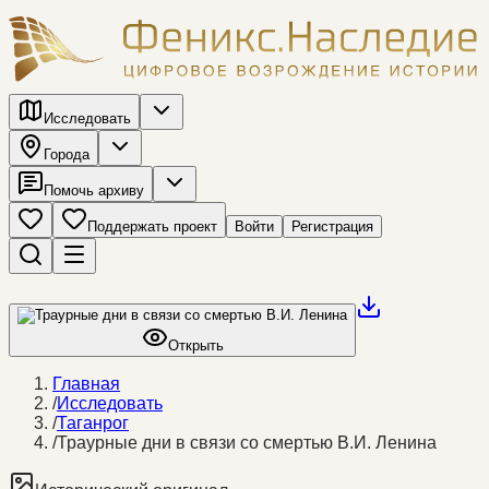
Исследовать
Города
Помочь архиву
Поддержать проект
Войти
Регистрация
Открыть
Главная
/
Исследовать
/
Таганрог
/
Траурные дни в связи со смертью В.И. Ленина