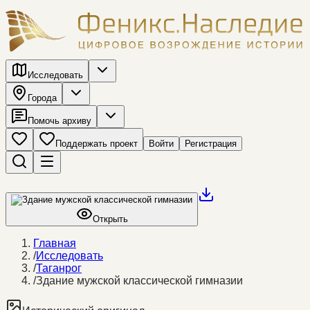
Исследовать
Города
Помочь архиву
Поддержать проект
Войти
Регистрация
Открыть
Главная
/
Исследовать
/
Таганрог
/
Здание мужской классической гимназии