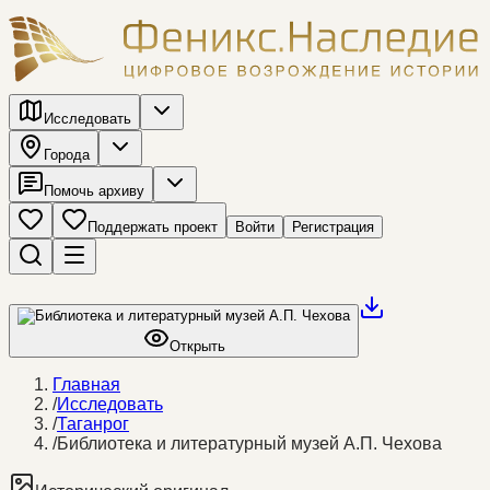
Исследовать
Города
Помочь архиву
Поддержать проект
Войти
Регистрация
Открыть
Главная
/
Исследовать
/
Таганрог
/
Библиотека и литературный музей А.П. Чехова