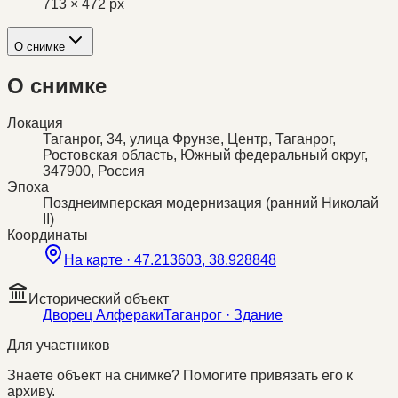
713 × 472 px
О снимке
О снимке
Локация
Таганрог, 34, улица Фрунзе, Центр, Таганрог,
Ростовская область, Южный федеральный округ,
347900, Россия
Эпоха
Позднеимперская модернизация (ранний Николай
II)
Координаты
На карте ·
47.213603, 38.928848
Исторический объект
Дворец Алфераки
Таганрог
· Здание
Для участников
Знаете объект на снимке? Помогите привязать его к
архиву.