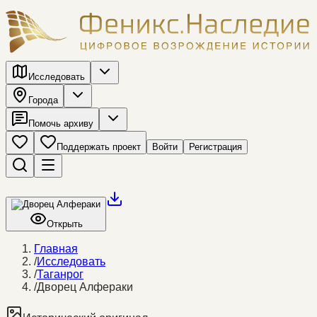
Исследовать
Города
Помочь архиву
Поддержать проект
Войти
Регистрация
Открыть
Главная
/
Исследовать
/
Таганрог
/
Дворец Алфераки