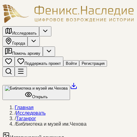
Исследовать
Города
Помочь архиву
Поддержать проект
Войти
Регистрация
Открыть
Главная
/
Исследовать
/
Таганрог
/
Библиотека и музей им.Чехова