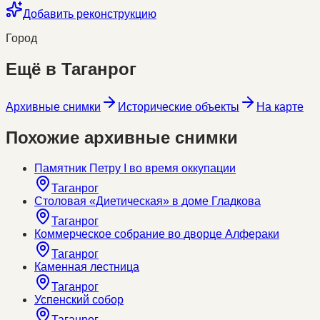
Добавить реконструкцию
Город
Ещё в
Таганрог
Архивные снимки
Исторические объекты
На карте
Похожие архивные снимки
Памятник Петру I во время оккупации
Таганрог
Столовая «Диетическая» в доме Гладкова
Таганрог
Коммерческое собрание во дворце Алфераки
Таганрог
Каменная лестница
Таганрог
Успенский собор
Таганрог