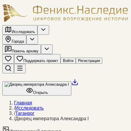
Исследовать
Города
Помочь архиву
Поддержать проект
Войти
Регистрация
Открыть
Главная
/
Исследовать
/
Таганрог
/
Дворец императора Александра I