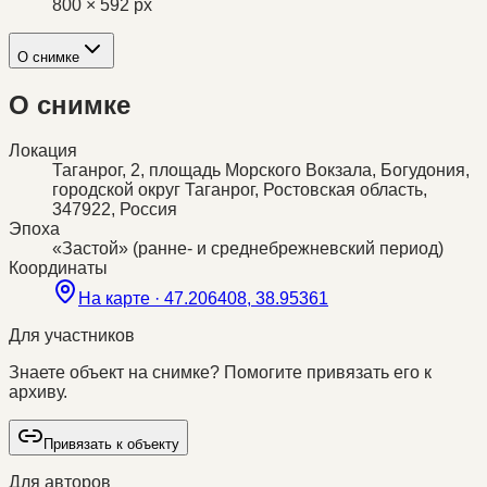
800 × 592 px
О снимке
О снимке
Локация
Таганрог, 2, площадь Морского Вокзала, Богудония,
городской округ Таганрог, Ростовская область,
347922, Россия
Эпоха
«Застой» (ранне- и среднебрежневский период)
Координаты
На карте ·
47.206408, 38.95361
Для участников
Знаете объект на снимке? Помогите привязать его к
архиву.
Привязать к объекту
Для авторов