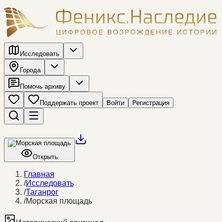
Исследовать
Города
Помочь архиву
Поддержать проект
Войти
Регистрация
Открыть
Главная
/
Исследовать
/
Таганрог
/
Морская площадь