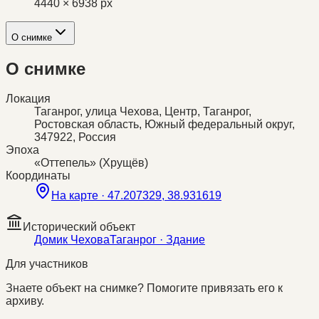
4440 × 6938 px
О снимке
О снимке
Локация
Таганрог, улица Чехова, Центр, Таганрог,
Ростовская область, Южный федеральный округ,
347922, Россия
Эпоха
«Оттепель» (Хрущёв)
Координаты
На карте ·
47.207329, 38.931619
Исторический объект
Домик Чехова
Таганрог
· Здание
Для участников
Знаете объект на снимке? Помогите привязать его к
архиву.