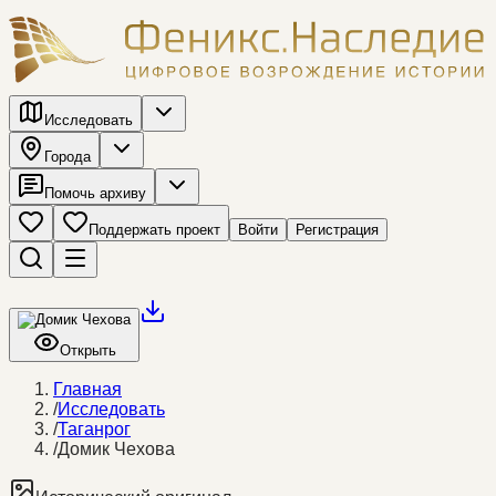
Исследовать
Города
Помочь архиву
Поддержать проект
Войти
Регистрация
Открыть
Главная
/
Исследовать
/
Таганрог
/
Домик Чехова