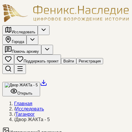
Исследовать
Города
Помочь архиву
Поддержать проект
Войти
Регистрация
Открыть
Главная
/
Исследовать
/
Таганрог
/
Двор ЖАКТа - 5