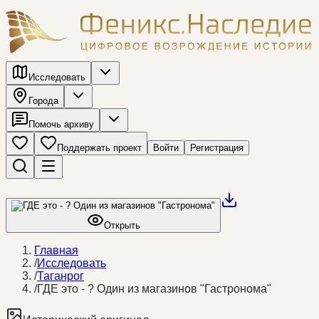
Исследовать
Города
Помочь архиву
Поддержать проект
Войти
Регистрация
Открыть
Главная
/
Исследовать
/
Таганрог
/
ГДЕ это - ? Один из магазинов "Гастронома"