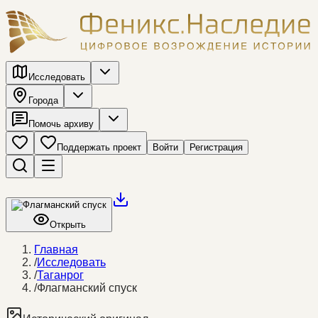
Исследовать
Города
Помочь архиву
Поддержать проект
Войти
Регистрация
Открыть
Главная
/
Исследовать
/
Таганрог
/
Флагманский спуск