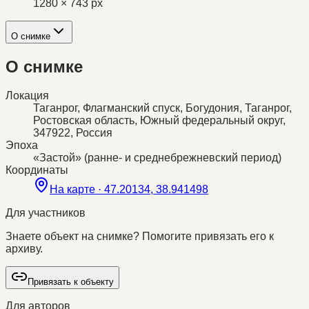
1280 × 743 px
О снимке
О снимке
Локация
Таганрог, Флагманский спуск, Богудония, Таганрог,
Ростовская область, Южный федеральный округ,
347922, Россия
Эпоха
«Застой» (ранне- и среднебрежневский период)
Координаты
На карте ·
47.20134, 38.941498
Для участников
Знаете объект на снимке? Помогите привязать его к
архиву.
Привязать к объекту
Для авторов