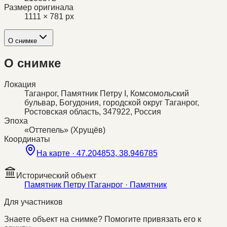
Размер оригинала
1111 × 781 px
О снимке
О снимке
Локация
Таганрог, Памятник Петру I, Комсомольский
бульвар, Богудония, городской округ Таганрог,
Ростовская область, 347922, Россия
Эпоха
«Оттепель» (Хрущёв)
Координаты
На карте ·
47.204853, 38.946785
Исторический объект
Памятник Петру I
Таганрог
· Памятник
Для участников
Знаете объект на снимке? Помогите привязать его к