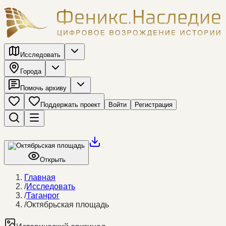
Исследовать
Города
Помочь архиву
Поддержать проект
Войти
Регистрация
Открыть
Главная
/
Исследовать
/
Таганрог
/
Октябрьская площадь