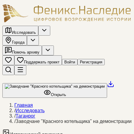
Исследовать
Города
Помочь архиву
Поддержать проект
Войти
Регистрация
Открыть
Главная
/
Исследовать
/
Таганрог
/
Заводчане "Красного котельщика" на демонстрации