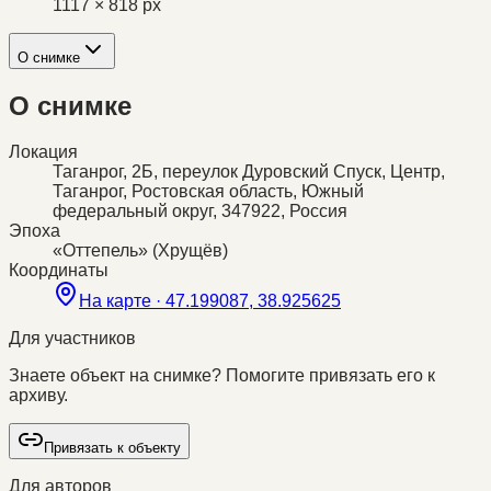
1117 × 818 px
О снимке
О снимке
Локация
Таганрог, 2Б, переулок Дуровский Спуск, Центр,
Таганрог, Ростовская область, Южный
федеральный округ, 347922, Россия
Эпоха
«Оттепель» (Хрущёв)
Координаты
На карте ·
47.199087, 38.925625
Для участников
Знаете объект на снимке? Помогите привязать его к
архиву.
Привязать к объекту
Для авторов