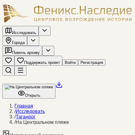
Исследовать
Города
Помочь архиву
Поддержать проект
Войти
Регистрация
Открыть
Главная
/
Исследовать
/
Таганрог
/
На Центральном пляже