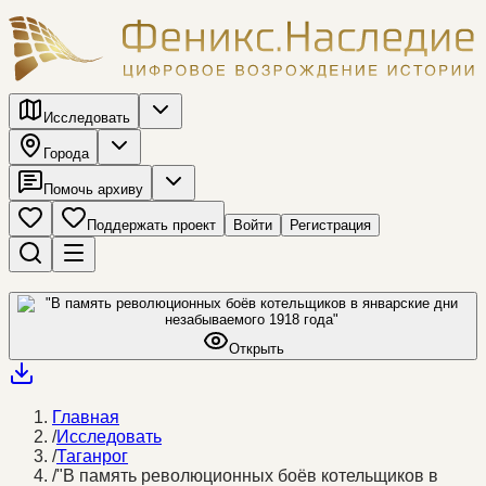
Исследовать
Города
Помочь архиву
Поддержать проект
Войти
Регистрация
Открыть
Главная
/
Исследовать
/
Таганрог
/
"В память революционных боёв котельщиков в