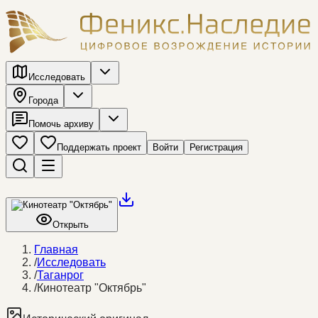
Исследовать
Города
Помочь архиву
Поддержать проект
Войти
Регистрация
Открыть
Главная
/
Исследовать
/
Таганрог
/
Кинотеатр "Октябрь"