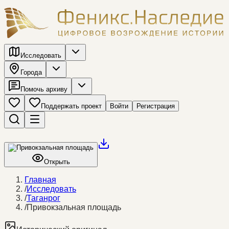
Исследовать
Города
Помочь архиву
Поддержать проект
Войти
Регистрация
Открыть
Главная
/
Исследовать
/
Таганрог
/
Привокзальная площадь