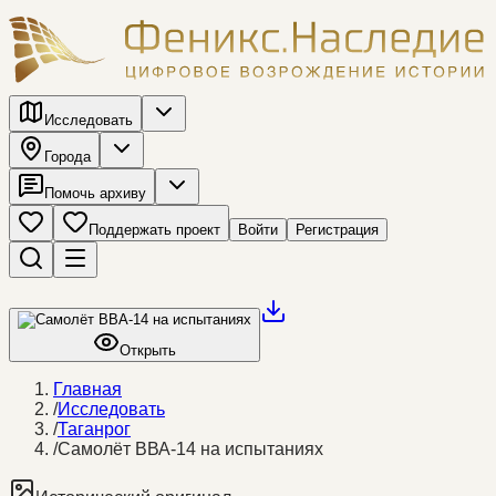
Исследовать
Города
Помочь архиву
Поддержать проект
Войти
Регистрация
Открыть
Главная
/
Исследовать
/
Таганрог
/
Самолёт ВВА-14 на испытаниях