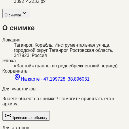
3392 × 2232 px
О снимке
О снимке
Локация
Таганрог, Корабль, Инструментальная улица,
городской округ Таганрог, Ростовская область,
347923, Россия
Эпоха
«Застой» (ранне- и среднебрежневский период)
Координаты
На карте ·
47.199728, 38.896031
Для участников
Знаете объект на снимке? Помогите привязать его к
архиву.
Привязать к объекту
Для авторов