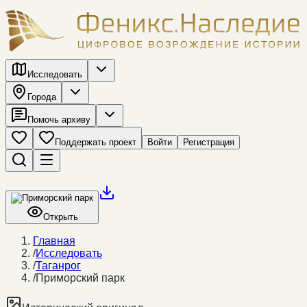
Исследовать
Города
Помочь архиву
Поддержать проект
Войти
Регистрация
Открыть
Главная
/
Исследовать
/
Таганрог
/
Приморский парк