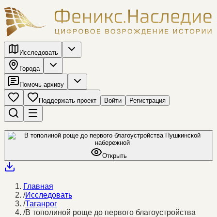
Исследовать
Города
Помочь архиву
Поддержать проект
Войти
Регистрация
Открыть
Главная
/
Исследовать
/
Таганрог
/
В тополиной роще до первого благоустройства