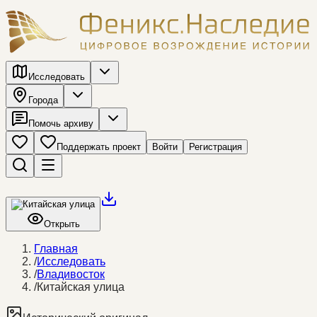
Исследовать
Города
Помочь архиву
Поддержать проект
Войти
Регистрация
Открыть
Главная
/
Исследовать
/
Владивосток
/
Китайская улица