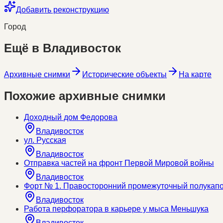
Добавить реконструкцию
Город
Ещё в
Владивосток
Архивные снимки
Исторические объекты
На карте
Похожие архивные снимки
Доходный дом Федорова
Владивосток
ул. Русская
Владивосток
Отправка частей на фронт Первой Мировой войны
Владивосток
Форт № 1. Правосторонний промежуточный полукап
Владивосток
Работа перфоратора в карьере у мыса Меньшука
Владивосток