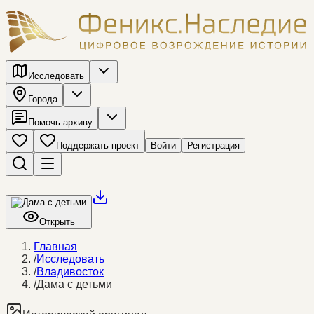
Исследовать
Города
Помочь архиву
Поддержать проект
Войти
Регистрация
Открыть
Главная
/
Исследовать
/
Владивосток
/
Дама с детьми