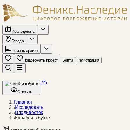
Исследовать
Города
Помочь архиву
Поддержать проект
Войти
Регистрация
Открыть
Главная
/
Исследовать
/
Владивосток
/
Корабли в бухте