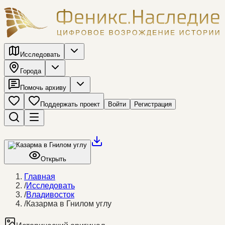
Исследовать
Города
Помочь архиву
Поддержать проект
Войти
Регистрация
Открыть
Главная
/
Исследовать
/
Владивосток
/
Казарма в Гнилом углу