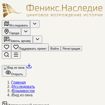
Исследовать
Города
Помочь архиву
Поддержать проект
Войти
Регистрация
Открыть
Главная
/
Исследовать
/
Владивосток
/
Вид из окна