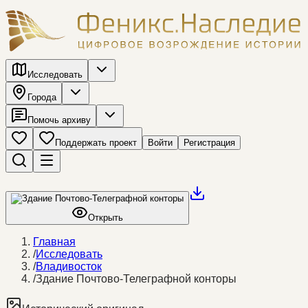
Исследовать
Города
Помочь архиву
Поддержать проект
Войти
Регистрация
Открыть
Главная
/
Исследовать
/
Владивосток
/
Здание Почтово-Телеграфной конторы