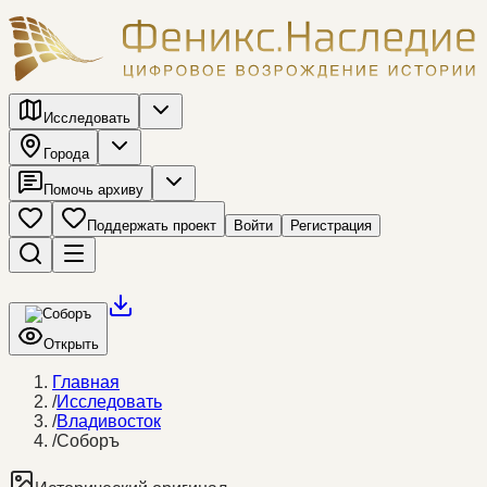
Исследовать
Города
Помочь архиву
Поддержать проект
Войти
Регистрация
Открыть
Главная
/
Исследовать
/
Владивосток
/
Соборъ