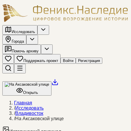
Исследовать
Города
Помочь архиву
Поддержать проект
Войти
Регистрация
Открыть
Главная
/
Исследовать
/
Владивосток
/
На Аксаковской улице