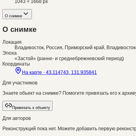
1043 × 1668 px
О снимке
О снимке
Локация
Владивосток, Россия, Приморский край, Владивостокс
Эпоха
«Застой» (ранне- и среднебрежневский период)
Координаты
На карте ·
43.114743, 131.935841
Для участников
Знаете объект на снимке? Помогите привязать его к архиву
Привязать к объекту
Для авторов
Реконструкций пока нет. Можете добавить первую реконстр