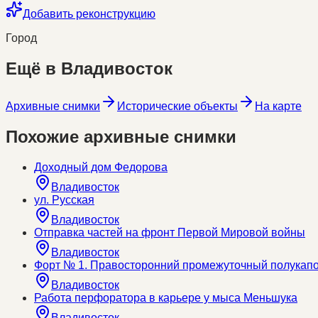
Добавить реконструкцию
Город
Ещё в
Владивосток
Архивные снимки
Исторические объекты
На карте
Похожие архивные снимки
Доходный дом Федорова
Владивосток
ул. Русская
Владивосток
Отправка частей на фронт Первой Мировой войны
Владивосток
Форт № 1. Правосторонний промежуточный полукап
Владивосток
Работа перфоратора в карьере у мыса Меньшука
Владивосток