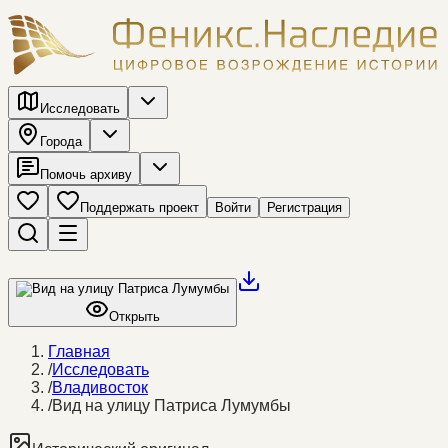
Исследовать
Города
Помочь архиву
Поддержать проект
Войти
Регистрация
Открыть
Главная
/
Исследовать
/
Владивосток
/
Вид на улицу Патриса Лумумбы