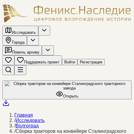
Исследовать
Города
Помочь архиву
Поддержать проект
Войти
Регистрация
Открыть
Главная
/
Исследовать
/
Волгоград
/
Сборка тракторов на конвейере Сталинградского