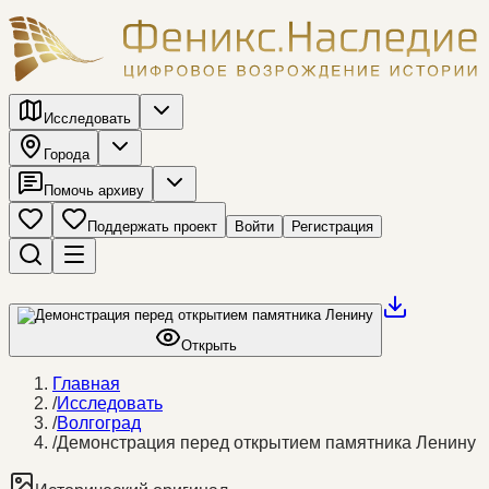
Исследовать
Города
Помочь архиву
Поддержать проект
Войти
Регистрация
Открыть
Главная
/
Исследовать
/
Волгоград
/
Демонстрация перед открытием памятника Ленину