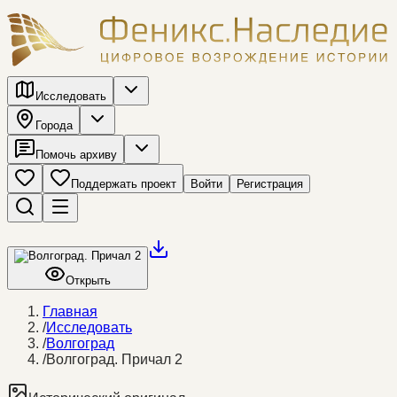
Исследовать
Города
Помочь архиву
Поддержать проект
Войти
Регистрация
Открыть
Главная
/
Исследовать
/
Волгоград
/
Волгоград. Причал 2