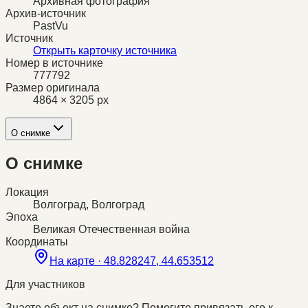
Архивная фотография
Архив-источник
PastVu
Источник
Открыть карточку источника
Номер в источнике
777792
Размер оригинала
4864 × 3205 px
О снимке
О снимке
Локация
Волгоград, Волгоград
Эпоха
Великая Отечественная война
Координаты
На карте ·
48.828247, 44.653512
Для участников
Знаете объект на снимке? Помогите привязать его к