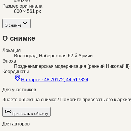
430339
Размер оригинала
800 × 561 px
О снимке
О снимке
Локация
Волгоград, Набережная 62-й Армии
Эпоха
Позднеимперская модернизация (ранний Николай II)
Координаты
На карте ·
48.70172, 44.517824
Для участников
Знаете объект на снимке? Помогите привязать его к архиву
Привязать к объекту
Для авторов