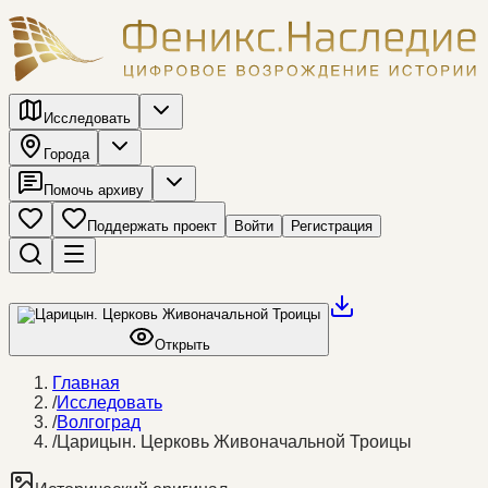
Исследовать
Города
Помочь архиву
Поддержать проект
Войти
Регистрация
Открыть
Главная
/
Исследовать
/
Волгоград
/
Царицын. Церковь Живоначальной Троицы