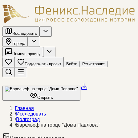
Исследовать
Города
Помочь архиву
Поддержать проект
Войти
Регистрация
Открыть
Главная
/
Исследовать
/
Волгоград
/
Барельеф на торце "Дома Павлова"