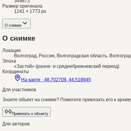
349873
Размер оригинала
1241 × 1773 px
О снимке
О снимке
Локация
Волгоград, Россия, Волгоградская область, Волгогра
Эпоха
«Застой» (ранне- и среднебрежневский период)
Координаты
На карте ·
48.702709, 44.518945
Для участников
Знаете объект на снимке? Помогите привязать его к архиву
Привязать к объекту
Для авторов