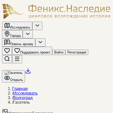
Исследовать
Города
Помочь архиву
Поддержать проект
Войти
Регистрация
Открыть
Главная
/
Исследовать
/
Волгоград
/
Гаситель