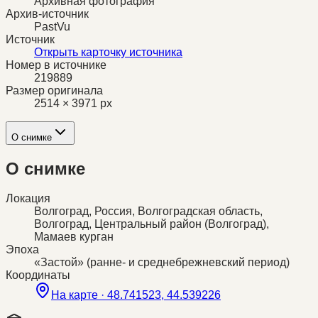
Архивная фотография
Архив-источник
PastVu
Источник
Открыть карточку источника
Номер в источнике
219889
Размер оригинала
2514 × 3971 px
О снимке
О снимке
Локация
Волгоград, Россия, Волгоградская область,
Волгоград, Центральный район (Волгоград),
Мамаев курган
Эпоха
«Застой» (ранне- и среднебрежневский период)
Координаты
На карте ·
48.741523, 44.539226