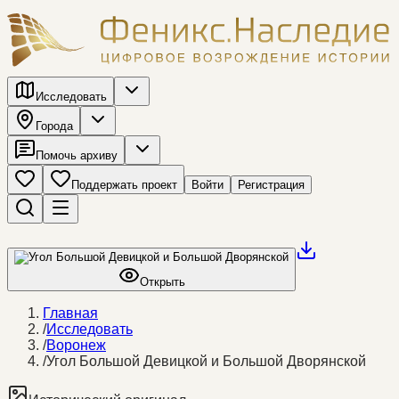
Исследовать
Города
Помочь архиву
Поддержать проект
Войти
Регистрация
Открыть
Главная
/
Исследовать
/
Воронеж
/
Угол Большой Девицкой и Большой Дворянской