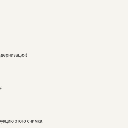
одернизация)
.
укцию этого снимка.