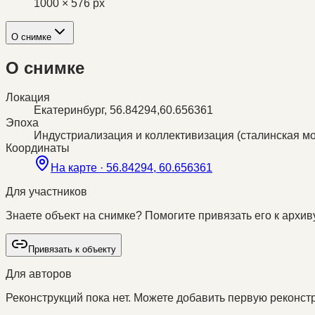
1000 × 576 px
О снимке
О снимке
Локация
Екатеринбург, 56.84294,60.656361
Эпоха
Индустриализация и коллективизация (сталинская м
Координаты
На карте ·
56.84294, 60.656361
Для участников
Знаете объект на снимке? Помогите привязать его к архиву
Привязать к объекту
Для авторов
Реконструкций пока нет. Можете добавить первую реконстр