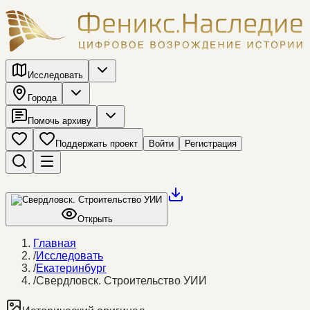
Исследовать
Города
Помочь архиву
Поддержать проект
Войти
Регистрация
Открыть
Главная
/
Исследовать
/
Екатеринбург
/
Свердловск. Строительство УИИ