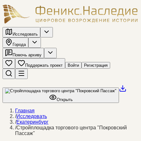
Исследовать
Города
Помочь архиву
Поддержать проект
Войти
Регистрация
Открыть
Главная
/
Исследовать
/
Екатеринбург
/
Стройплощадка торгового центра "Покровский
Пассаж"