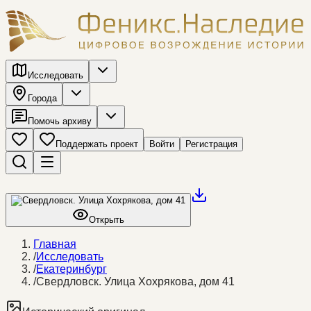
Исследовать
Города
Помочь архиву
Поддержать проект
Войти
Регистрация
Открыть
Главная
/
Исследовать
/
Екатеринбург
/
Свердловск. Улица Хохрякова, дом 41